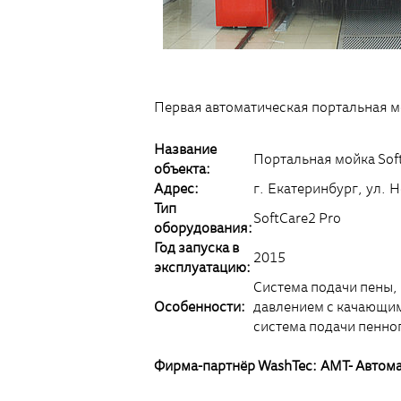
Первая автоматическая портальная м
Название
Портальная мойка Sof
объекта:
Адрес:
г. Екатеринбург, ул. 
Тип
SoftCare2 Pro
оборудования:
Год запуска в
2015
эксплуатацию:
Система подачи пены,
Особенности:
давлением c качающим
система подачи пенно
Фирма-партнёр WashTec: АМТ- Автом