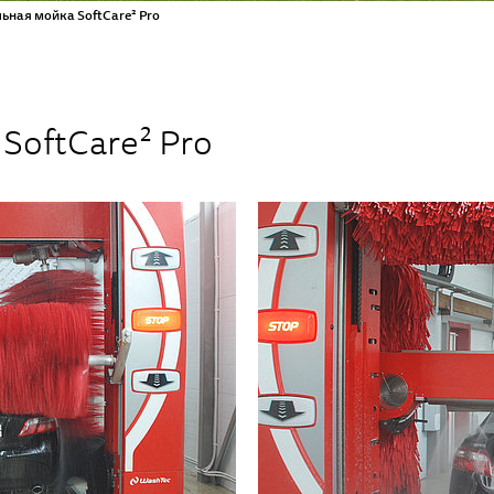
ьная мойка SoftCare² Pro
SoftCare² Pro