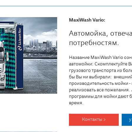
MaxiWash Vario:
Автомойка, отвеч
потребностям.
Название MaxiWash Vario оз
автомойки: Cкомплектуйте 
грузового транспорта из бол
бы Вы ни выбирали: внешний
производительность мойки -
реализовать все пожелания.
программы для мойки дают б
время.
Контакты >
у