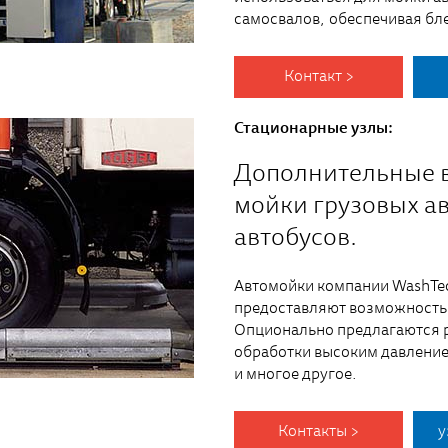
самосвалов, обеспечивая бл
Контакт >
Стационарные узлы:
Дополнительные 
мойки грузовых а
автобусов.
Автомойки компании WashTe
предоставляют возможность
Опционально предлагаются р
обработки высоким давление
и многое другое.
Контакты >
у