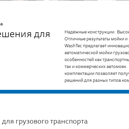
та
ешения для
Надёжные конструкции. Высок
Отличные результаты мойки и
WashTec предлагает инноваци
автоматической мойки грузово
особенностей как транспортны
так и коммерческих автомоек
комплектации позволяет полу
решений для разных типов ко
 для грузового транспорта