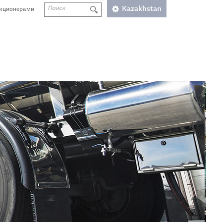
Kazakhstan
акционерами