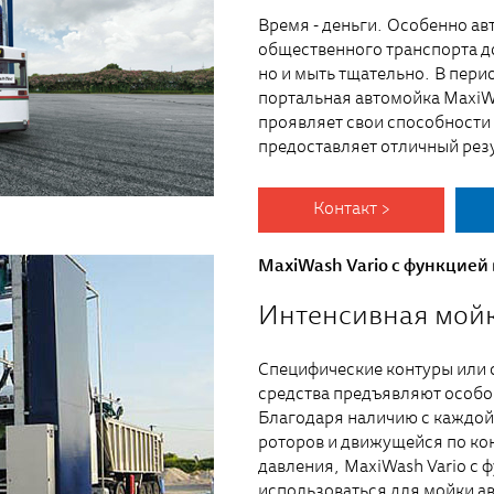
Время - деньги. Особенно а
общественного транспорта д
но и мыть тщательно. В пер
портальная автомойка MaxiW
проявляет свои способности 
предоставляет отличный рез
Контакт >
MaxiWash Vario с функцией
Интенсивная мойк
Специфические контуры или 
средства предъявляют особо
Благодаря наличию с каждо
роторов и движущейся по ко
давления, MaxiWash Vario с 
использоваться для мойки а