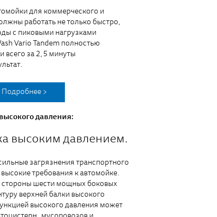
втомойки для коммерческого и
олжны работать не только быстро,
иоды с пиковыми нагрузками
ash Vario Tandem полностью
и всего за 2,5 минуты
ультат.
Подробнее >
 высокого давления:
а высоким давлением.
сильные загрязнения транспортного
 высокие требования к автомойке.
й стороны шести мощных боковых
нтуру верхней балки высокого
функцией высокого давления может
втоцистерн, мусоровозов и