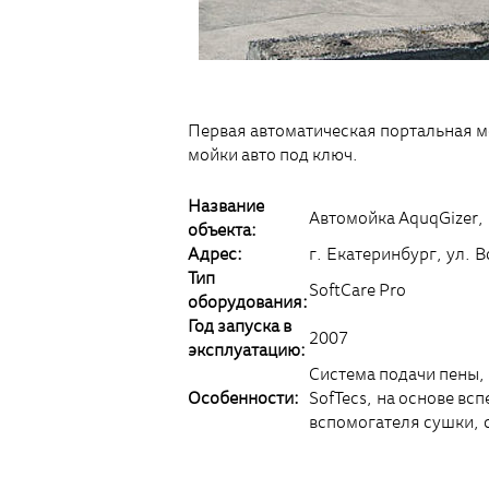
Первая автоматическая портальная м
мойки авто под ключ.
Название
Автомойка AquqGizer,
объекта:
Адрес:
г. Екатеринбург, ул. В
Тип
SoftCare Pro
оборудования:
Год запуска в
2007
эксплуатацию:
Система подачи пены,
Особенности:
SofTecs, на основе вс
вспомогателя сушки, 