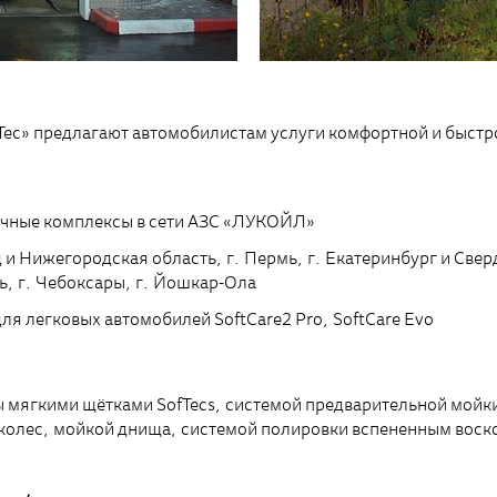
Tec» предлагают автомобилистам услуги комфортной и быстр
ечные комплексы в сети АЗС «ЛУКОЙЛ»
и Нижегородская область, г. Пермь, г. Екатеринбург и Сверд
ь, г. Чебоксары, г. Йошкар-Ола
я легковых автомобилей SоftCare2 Pro, SoftCare Evo
 мягкими щётками SofTecs, системой предварительной мойки
колес, мойкой днища, системой полировки вспененным воск