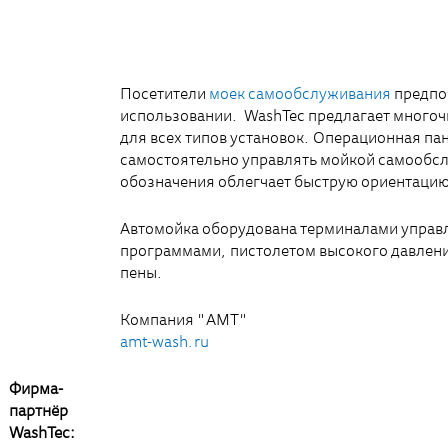
Посетители
моек самообслуживания
предпоч
использовании. WashTec предлагает много
для всех типов установок. Операционная па
самостоятельно управлять мойкой самообсл
обозначения облегчает быструю ориентаци
Автомойка оборудована терминалами управ
программами, пистолетом высокого давлени
пены.
Компания "AMT"
amt-wash.ru
Фирма-
партнёр
WashTec: