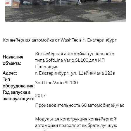
Конвейерная автомойка от WashTec в г. Екатеринбург
Конвейерная автомойка туннельного
Название
типа SoftLine Vario SL100 для ИП
объекта:
Пшеницын
Адрес:
г.Екатеринбург, ул. Шейнкмана 123в
Тип
SoftLine Vario SL100
оборудования:
Год запуска в
2017
эксплуатацию:
Производительность 60 автомобилей/час
Модульная конструкция конвейерной
автомойки позволяет выбрать лучшую