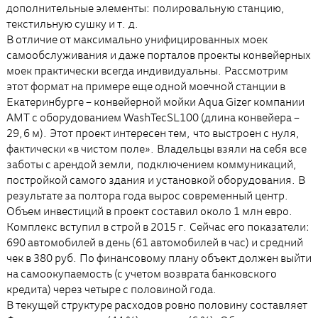
дополнительные элементы: полировальную станцию,
текстильную сушку и т. д.
В отличие от максимально унифицированных моек
самообслуживания и даже порталов проекты конвейерных
моек практически всегда индивидуальны. Рассмотрим
этот формат на примере еще одной моечной станции в
Екатеринбурге – конвейерной мойки Aqua Gizer компании
АМТ с оборудованием WashTecSL100 (длина конвейера –
29,6 м). Этот проект интересен тем, что выстроен с нуля,
фактически «в чистом поле». Владельцы взяли на себя все
заботы с арендой земли, подключением коммуникаций,
постройкой самого здания и установкой оборудования. В
результате за полтора года вырос современный центр.
Объем инвестиций в проект составил около 1 млн евро.
Комплекс вступил в строй в 2015 г. Сейчас его показатели:
690 автомобилей в день (61 автомобилей в час) и средний
чек в 380 руб. По финансовому плану объект должен выйти
на самоокупаемость (с учетом возврата банковского
кредита) через четыре с половиной года.
В текущей структуре расходов ровно половину составляет