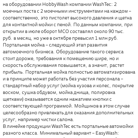
на оборудовании HobbyWash компании WashTec: 2
моечных поста с 2 моечными инструментами на каждом –
соответственно, это пистолет высокого давления и щетка
для контактной мойки с пеной. По данным компании, при
открытии в июле оборот МСО составлял около 90 тыс.
руб. в месяц, но уже в октябре превысил 1 млн руб.
Портальная мойка – следующий этап развития
автомоечного бизнеса. Оборудование такого сервиса
стоит дороже, требования к помещению шире, но и
скорость обслуживания повышается, а значит, растет
прибыль. Портальная мойка полностью автоматизирована
и в принципе может работать без участия персонала –
стандартный набор услуг (мойка кузова и колес, покрытие
воском, сушка обдувом, мойка днища, полировка
щетками) оказывается одним нажатием кнопки с
соответствующей программой. Мойщиков в этом случае
целесообразно привлекать для оказания дополнительных
услуг, например чистки салона.
В линейке продукции WashTec есть портальные автомойки
разного класса. Минимальный вариант – EasyWash: