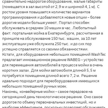
сравнительно недорогое оборудование, малые габариты
(помещается в зал высотой от 2,9 м и шириной 4,1 м). С
ростом уровня повышается количество вариантов
программирования и добавляются новые опции – более
дорогие модели больше умеют. Портал способен
обслуживать в среднем 10 машин в час. Любопытный
факт: портальная мойка в Екатеринбурге, рассчитанная в
принципе на обслуживание 150 тыс. машин, за 10 лет
эксплуатации уже обслужила 250 тыс. и до сих пор
успешно справляется со своими обязанностями.
Кстати, для оборудования небольших помещений WashTec
предлагает инновационное решение WABEG – устройство
для перемещения автомобилей в процессе мойки в очень
коротких залах. Для мойки автомобиля длиной 5,5 м
потребуется помещение длиной всего 7,2 м. Решение
идеально подходит для переоборудования имеющихся
небольших помещений ручных моек.
Наконец, конвейерные мойки – самое передовое на
сегодняшний день технологическое решение. Оно самое
дорогое по объему первоначальных инвестиций, но и
наиболее эффективное, поскольку позволяет обслуживать