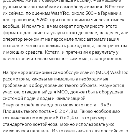
(особенно жители северо-запада России), – замещение
ручных моек автомойками самообслуживания. В России
их сейчас, по оценкам WashTec, около 500 – в Германии,
для сравнения, 5260, при сопоставимом числе автомоек
вообще. И понятно, в чем секрет популярности этого
формата: для клиента услуги стоят дешевле, владелец или
оператор экономит на персонале плюс автоматизация
позволяет четко отслеживать расход воды, электричества
и моющих средств. Кстати, и претензий к результату у
клиента значительно меньше – сам мыл, в конце концов.
На примере автомойки самообслуживания (МСО) WashTec
рассмотрим, каковы минимальные необходимые
требования к оборудованию такого объекта. Разумеется,
участок, отведенный для МСО, должен быть оборудован
системой подачи воды и канализацией.
Энергопотребление одного моечного поста – 3 кВт.
Площадь такого поста – 6,2 х 4,8 м. Также необходимо
техническое помещение 6,0 х 2,4 м – это размер
стандартного контейнера, можно использовать уже
имеющуюся площадь. И что очень важно для российского