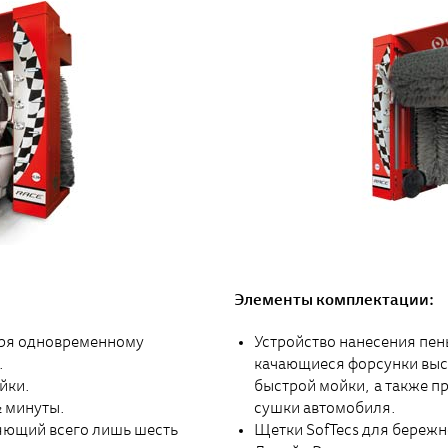
Элементы комплектации:
аря одновременному
Устройство нанесения пен
.
качающиеся форсунки высо
йки.
быстрой мойки, а также пр
½ минуты.
сушки автомобиля.
яющий всего лишь шесть
Щетки SofTecs для бережн