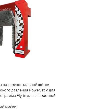
ы на горизонтальной щётке,
кого давления PowerJet V для
ограмма Fly-in для скоростной
ой мойки.