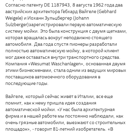
Согласно патенту DE 1187943, 8 августа 1962 года два
австрийских архитектора Гебхард Вайгеле (Gebhard
Weigele) и Иоханн Зульцбергер (Johann
Sulzberger)зарегистрировали первую автоматическую
систему мойки. Это была конструкция с двумя щетками,
которая вращалась вокруг неподвижно стоящего
автомобиля. Два года спустя пионеры разработали
полностью автоматическую мойку, в которой клиент
мог даже оставаться внутри транспортного средства.
Компания «Wesumat Waschanlagen», основанная двумя
этими бизнесменами, стала одним из ведущих мировых
поставщиков автомоечного оборудования в
последующие годы.
Вайгеле, который сейчас живёт в Италии, все еще
помнит, как к нему пришла идея создания
автоматической мойки. «У нас была архитектурная
фирма и в нашей работе мы постоянно наблюдали, как
очень грязные автомобили, выезжают со строительных
площадок», - говорит 81-летний изобретатель. «В